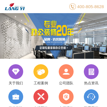
400-805-8628
关于我们
工程案例
公司团队
热点资讯