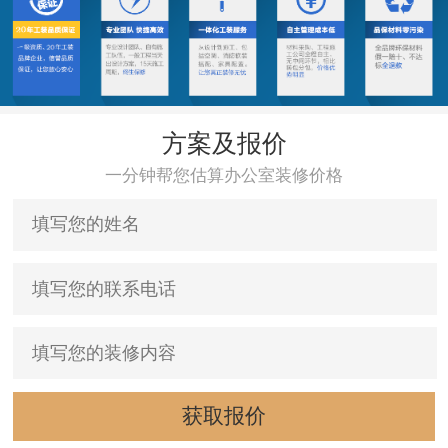
方案及报价
一分钟帮您估算办公室装修价格
获取报价