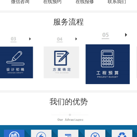
微信咨询
在线预约
在线报修
联系我们
服务流程
我们的优势