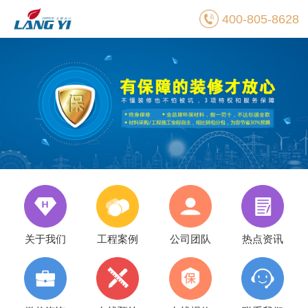
400-805-8628
关于我们
工程案例
公司团队
热点资讯