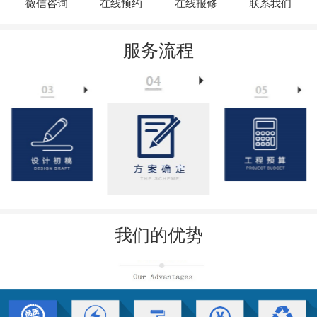
微信咨询
在线预约
在线报修
联系我们
服务流程
我们的优势