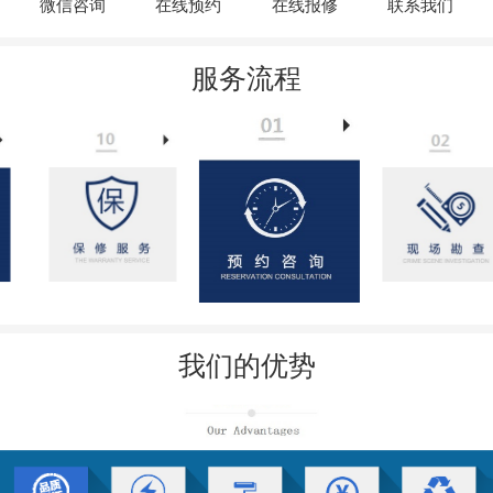
微信咨询
在线预约
在线报修
联系我们
服务流程
我们的优势