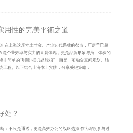
实用性的完美平衡之道
道 在上海这座寸土寸金、产业迭代迅猛的都市，厂房早已超
不仅是企业效率与实力的直观体现，更是品牌形象与员工体验的
绝非简单的“刷漆+摆几盆绿植”，而是一项融合空间规划、结
统工程。以下结合上海本土实践，分享关键策略：
好处？
隔断：不只是通透，更是高效办公的战略选择 作为深度参与过