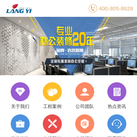
400-805-8628
关于我们
工程案例
公司团队
热点资讯