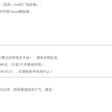
架（层高＜6m的厂房必做）。
时内置16mm螺纹钢。
影像（重点拍管线交叉处），避免后期扯皮。
000元，可省2个月整改时间）。
建科/SGS），自测报告环保局不认！
无法过审，拆除重做损失67万。建议：