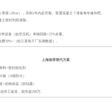
（厚度≥20cm），否则1年内必开裂。普通混凝土？准备每年修补吧。
混凝土密封剂双保险。
功率设备（如空压机）单独回路+25%余量。
电费30%+（松江某电子厂实测数据）。
上海推荐替代方案
骨料+密封固化剂
火板（A级防火）
皮+岩棉保温（防结露）
迫停工改造，损失超200万。