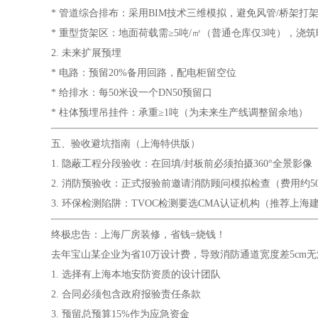
* 管道综合排布：采用BIM技术三维模拟，避免风管/桥架打
* 重型货架区：地面荷载需≥5吨/㎡（普通仓库仅3吨），浇筑
2. 未来扩展预埋
* 电路：预留20%备用回路，配电柜留空位
* 给排水：每50米设一个DN50预留口
* 柱体预埋吊挂件：承重≥1吨（为未来生产线调整留余地）
五、验收避坑指南（上海特供版）
1. 隐蔽工程分段验收：在回填/封板前必须拍摄360°全景
2. 消防预验收：正式报验前邀请消防顾问模拟检查（费用约5
3. 环保检测陷阱：TVOC检测要选CMA认证机构（推荐上海
终极忠告：上海厂房装修，省钱=烧钱！
去年宝山某企业为省10万设计费，导致消防通道宽度差5cm
1. 选择有上海本地安防资质的设计团队
2. 合同必须包含政府报验责任条款
3. 预留总预算15%作为应急资金