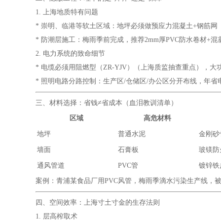
1. 上海地质特有问题
* 崇明、临港等软土区域：地坪必须做预应力混凝土+钢筋网
* 防潮层施工：梅雨季前完成，推荐2mm厚PVC防水卷材+
2. 电力系统的致命细节
* 电缆必须用阻燃型（ZR-YJV）（上海质监抽查重点），大
* 照明电路分路控制：生产区/仓储区/办公区分开布线，年省
三、材料选择：省钱≠省成本（血泪教训清单）
区域
高危材料
地坪
普通水泥
金刚砂
墙面
石膏板
玻镁防
通风管道
PVC管
镀锌铁
案例：青浦某食品厂用PVC风管，梅雨季滴水污染生产线，被
四、空间效率：上海寸土寸金的生存法则
1. 层高榨取术