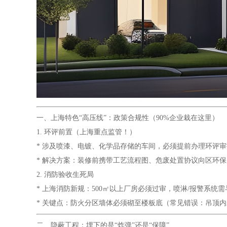
一、上海特色“高压线”：政策合规性（90%企业栽在这里）
1. 环评前置（上海重点监管！）
* 涉及喷漆、电镀、化学品存储的车间，必须提前办理环评审
* 解决方案：装修前携带工艺流程图、危废处置协议向区环
2. 消防验收生死局
* 上海消防新规：500㎡以上厂房必须过审，喷淋/报警系统
* 关键点：防火分区墙体必须砌至楼板底（常见错误：吊顶内
二、隐蔽工程：埋下的是“炸弹”还是“保障”