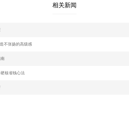
相关新闻
程
打造不张扬的高级感
指南
条硬核省钱心法
变