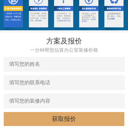
方案及报价
一分钟帮您估算办公室装修价格
获取报价