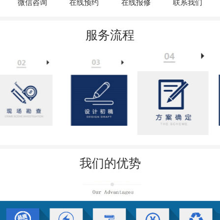
微信咨询
在线预约
在线报修
联系我们
服务流程
我们的优势