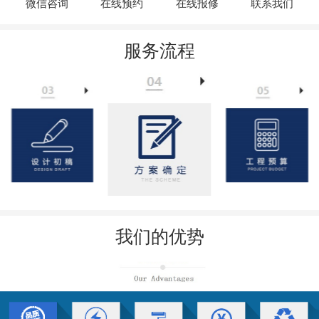
微信咨询
在线预约
在线报修
联系我们
服务流程
我们的优势