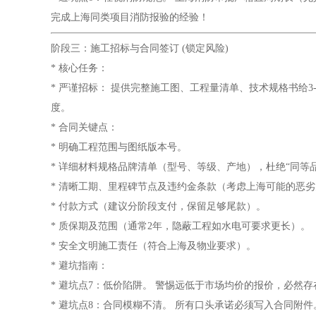
完成上海同类项目消防报验的经验！
阶段三：施工招标与合同签订 (锁定风险)
* 核心任务：
* 严谨招标： 提供完整施工图、工程量清单、技术规格书给
度。
* 合同关键点：
* 明确工程范围与图纸版本号。
* 详细材料规格品牌清单（型号、等级、产地），杜绝“同等
* 清晰工期、里程碑节点及违约金条款（考虑上海可能的恶
* 付款方式（建议分阶段支付，保留足够尾款）。
* 质保期及范围（通常2年，隐蔽工程如水电可要求更长）。
* 安全文明施工责任（符合上海及物业要求）。
* 避坑指南：
* 避坑点7：低价陷阱。 警惕远低于市场均价的报价，必
* 避坑点8：合同模糊不清。 所有口头承诺必须写入合同附