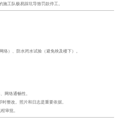
验的施工队极易踩坑导致罚款停工。
其网络）、防水闭水试验（避免殃及楼下）。
缘、网络通畅性。
题即时整改。照片和日志是重要依据。
流程审批。