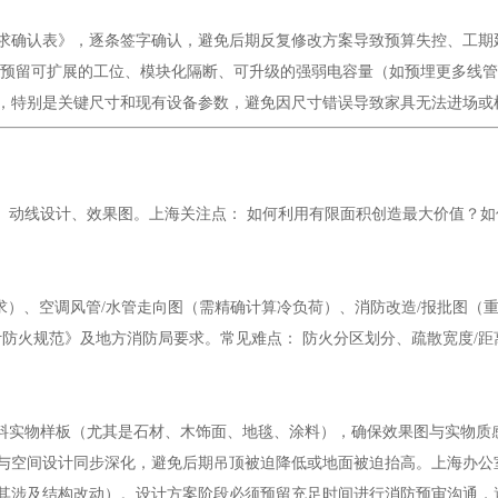
《需求确认表》，逐条签字确认，避免后期反复修改方案导致预算失控、工期
计需预留可扩展的工位、模块化隔断、可升级的强弱电容量（如预埋更多线
报告，特别是关键尺寸和现有设备参数，避免因尺寸错误导致家具无法进场或
规划、动线设计、效果图。上海关注点： 如何利用有限面积创造最大价值
备需求）、空调风管/水管走向图（需精确计算冷负荷）、消防改造/报批图（
筑设计防火规范》及地方消防局要求。常见难点： 防火分区划分、疏散宽度
间材料实物样板（尤其是石材、木饰面、地毯、涂料），确保效果图与实物质
必须与空间设计同步深化，避免后期吊顶被迫降低或地面被迫抬高。上海办
（尤其涉及结构改动）。设计方案阶段必须预留充足时间进行消防预审沟通