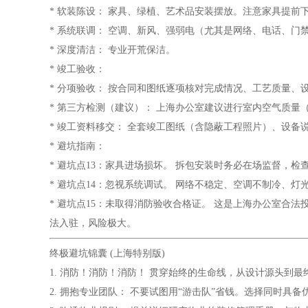
* 软装陈设： 家具、绿植、艺术品安装摆放。注意家具提前
* 系统联调： 空调、新风、强弱电（尤其是网络、电话、
* 深度清洁： 专业开荒保洁。
* 竣工验收：
* 分项验收： 按合同和图纸逐项核对完成情况、工艺质量、
* 第三方检测（建议）： 上海办公室建议进行室内空气质量
* 竣工资料移交： 全套竣工图纸（含隐蔽工程照片）、设
* 避坑指南：
* 避坑点13：家具进场损坏。 拆包安装时务必在场监督，检
* 避坑点14：忽视系统调试。 网络不稳定、空调不制冷、
* 避坑点15：未取得消防验收合格证。 这是上海办公室合
法入驻，风险极大。
终极避坑锦囊 (上海特别版)
1. 消防！消防！消防！ 贯穿始终的生命线，从设计源头到
2. 拥抱专业团队： 不要试图用“游击队”省钱。选择同时