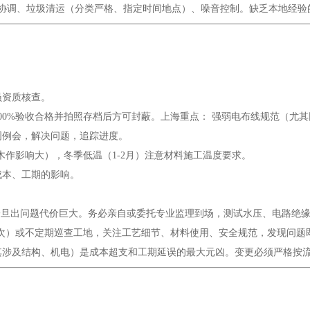
物业协调、垃圾清运（分类严格、指定时间地点）、噪音控制。缺乏本地经
员资质核查。
100%验收合格并拍照存档后方可封蔽。上海重点： 强弱电布线规范（尤
周例会，解决问题，追踪进度。
、木作影响大），冬季低温（1-2月）注意材料施工温度要求。
成本、工期的影响。
”，一旦出问题代价巨大。务必亲自或委托专业监理到场，测试水压、电路绝
1-2次）或不定期巡查工地，关注工艺细节、材料使用、安全规范，发现问
尤其涉及结构、机电）是成本超支和工期延误的最大元凶。变更必须严格按