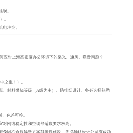
延误。
管）。
机电冲突。
？如何应对上海高密度办公环境下的采光、通风、噪音问题？
重中之重！）。
/距离、材料燃烧等级（A级为主）、防排烟设计。务必选择熟悉
感、色差可控。
公室对网络稳定性和空调舒适度要求极高。
，避免因不合规导致方案颠覆性修改。务必确认设计公司有成功