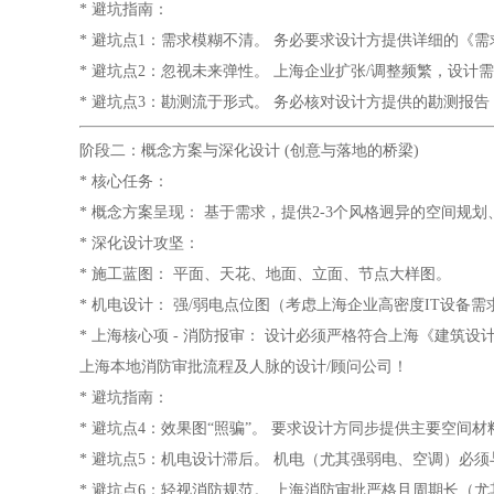
* 避坑指南：
* 避坑点1：需求模糊不清。 务必要求设计方提供详细的
* 避坑点2：忽视未来弹性。 上海企业扩张/调整频繁，设
* 避坑点3：勘测流于形式。 务必核对设计方提供的勘测
阶段二：概念方案与深化设计 (创意与落地的桥梁)
* 核心任务：
* 概念方案呈现： 基于需求，提供2-3个风格迥异的空间
* 深化设计攻坚：
* 施工蓝图： 平面、天花、地面、立面、节点大样图。
* 机电设计： 强/弱电点位图（考虑上海企业高密度IT设
* 上海核心项 - 消防报审： 设计必须严格符合上海《建
上海本地消防审批流程及人脉的设计/顾问公司！
* 避坑指南：
* 避坑点4：效果图“照骗”。 要求设计方同步提供主要空
* 避坑点5：机电设计滞后。 机电（尤其强弱电、空调）
* 避坑点6：轻视消防规范。 上海消防审批严格且周期长