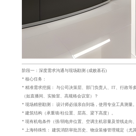
阶段一：深度需求沟通与现场勘测 (成败基石)
* 核心任务：
* 精准需求挖掘： 与公司决策层、部门负责人、IT、行政
（如直播间、实验室、高规格会议室）？
* 现场精密勘测： 设计师必须亲自到场，使用专业工具测量
* 建筑结构（承重墙/柱位置、层高、梁下高度）。
* 现有机电条件（强/弱电井位置、空调主机容量及管线走向
* 上海特殊性： 建筑消防审批历史、物业装修管理规定（