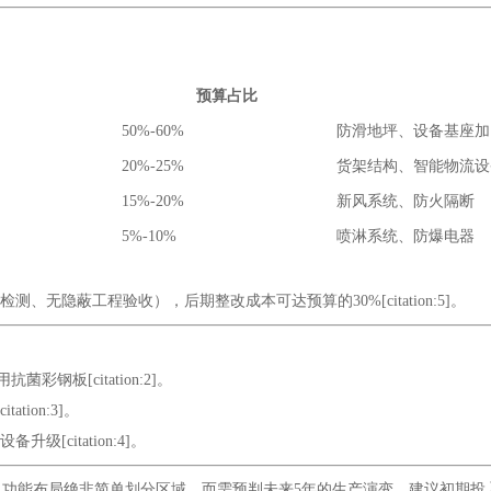
预算占比
50%-60%
防滑地坪、设备基座加
20%-25%
货架结构、智能物流设
15%-20%
新风系统、防火隔断
5%-10%
喷淋系统、防爆电器
无隐蔽工程验收），后期整改成本可达预算的30%[citation:5]。
板[citation:2]。
ion:3]。
citation:4]。
功能布局绝非简单划分区域，而需预判未来5年的生产演变。建议初期投