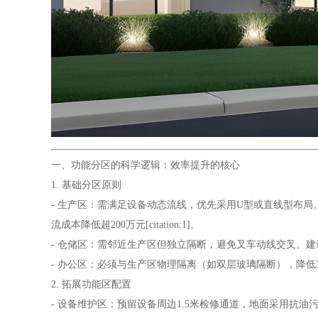
一、功能分区的科学逻辑：效率提升的核心
1. 基础分区原则
- 生产区：需满足设备动态流线，优先采用U型或直线型布局
流成本降低超200万元[citation:1]。
- 仓储区：需邻近生产区但独立隔断，避免叉车动线交叉。建议采用高位货架
- 办公区：必须与生产区物理隔离（如双层玻璃隔断），降低30%噪音与
2. 拓展功能区配置
- 设备维护区：预留设备周边1.5米检修通道，地面采用抗油污环氧树脂