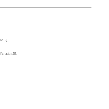
。
n:5]。
tion:5]。