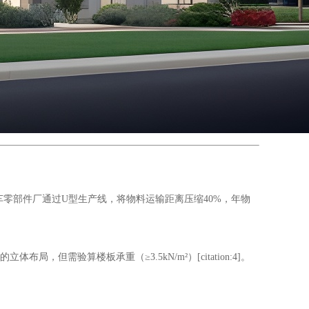
车零部件厂通过U型生产线，将物料运输距离压缩40%，年物
局，但需验算楼板承重（≥3.5kN/m²）[citation:4]。