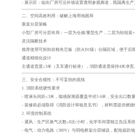
- 展示区：临街厂房可沿外墙设置透明参观廊道，既隔离生产又便于客
二、空间高效利用：破解上海用地困局
垂直分层策略
小型厂房可分层布局：一层为仓储/重型生产，二层为轻组装+办公
灵活隔断技术
推荐使用可拆卸岩棉夹芯板（防火B1级）分隔区域，便于后期调整。某电子
通道精细化设计
主通道宽度≥3米（叉车通行标准），消防通道需保持4米净宽。人流密集
三、安全合规性：不可妥协的底线
1. 消防系统硬性要求
- 喷淋头间距≤3米，烟感探测器覆盖半径5.6米，安全出口数量按每1000㎡≥
- 装修前必须取得《消防设计审核意见书》，材料需提供燃烧性能等级检测
2. 环境控制系统
- 通风：生产区换气次数≥8次/小时，化学车间需独立负压系统[cita
- 电气：动力电路（380V）与弱电桥架分层铺设，配电箱距地1.4米防