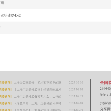
指南
条硬核省钱心法
变
全国装
装修新闻]
上海办公室装修，简约而不简单的魅
2024-10-16
24小时装
装修新闻]
力解码！
【上海厂房装修必读】揭秘高效通风
2024-08-03
地址：上
装修新闻]
与空调设计，专业装修公司的绝密指
上海厂房装修必备材料大全，让你的
2024-07-22
扫描右
装修新闻]
导！
工厂瞬间升级！
《绿色革命：上海厂房装修的环保材
2024-07-09
分享网
装修新闻]
料全解析》
【未来办公】上海办公室设计中的智
2024-06-29