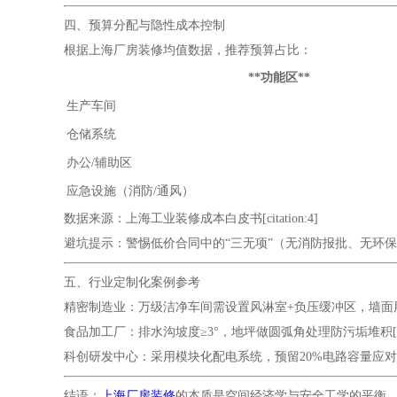
四、预算分配与隐性成本控制
根据上海厂房装修均值数据，推荐预算占比：
**功能区**
生产车间
仓储系统
办公/辅助区
应急设施（消防/通风）
数据来源：上海工业装修成本白皮书[citation:4]
避坑提示：警惕低价合同中的“三无项”（无消防报批、无环保检测、
五、行业定制化案例参考
精密制造业：万级洁净车间需设置风淋室+负压缓冲区，墙面用抗菌彩钢
食品加工厂：排水沟坡度≥3°，地坪做圆弧角处理防污垢堆积[citat
科创研发中心：采用模块化配电系统，预留20%电路容量应对设备升级[
结语：
上海厂房装修
的本质是空间经济学与安全工学的平衡。