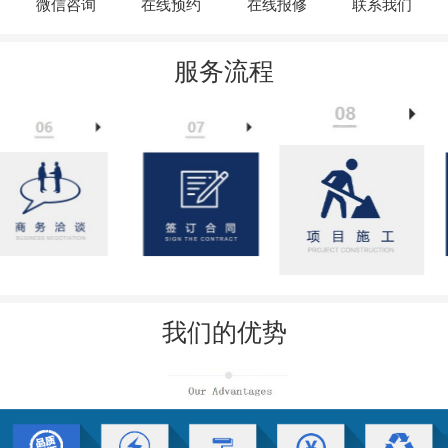
微信咨询
在线预约
在线报修
联系我们
服务流程
我们的优势