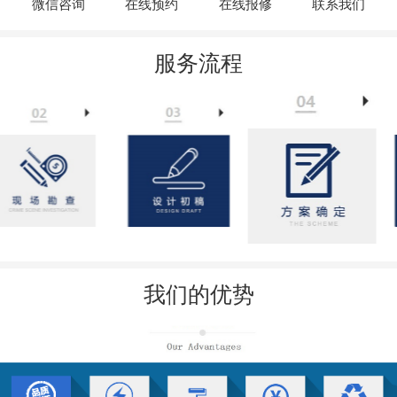
微信咨询
在线预约
在线报修
联系我们
服务流程
我们的优势